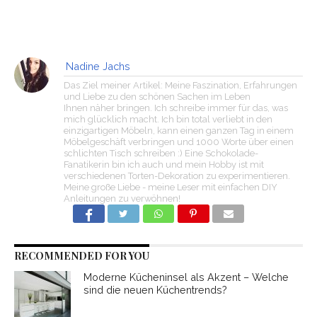
Nadine Jachs
Das Ziel meiner Artikel: Meine Faszination, Erfahrungen
und Liebe zu den schönen Sachen im Leben
Ihnen näher bringen. Ich schreibe immer für das, was
mich glücklich macht. Ich bin total verliebt in den
einzigartigen Möbeln, kann einen ganzen Tag in einem
Möbelgeschäft verbringen und 1000 Worte über einen
schlichten Tisch schreiben :) Eine Schokolade-
Fanatikerin bin ich auch und mein Hobby ist mit
verschiedenen Torten-Dekoration zu experimentieren.
Meine große Liebe - meine Leser mit einfachen DIY
Anleitungen zu verwöhnen!
RECOMMENDED FOR YOU
Moderne Kücheninsel als Akzent – Welche
sind die neuen Küchentrends?