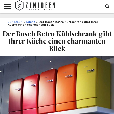
WOHNIDEEN
ZENIDEEN
INNENDESIGN
ARCHITEKTUR
GARTEN
LIFESTYLE
DEKO
DIY
STYLE
REZEPTE
GESUNDHEIT
WEIHNACHTEN
»
Küche
»
Der Bosch Retro Kühlschrank gibt Ihrer
Küche einen charmanten Blick
UND
&
BALKON
FEIERN
Der Bosch Retro Kühlschrank gibt
Ihrer Küche einen charmanten
Blick