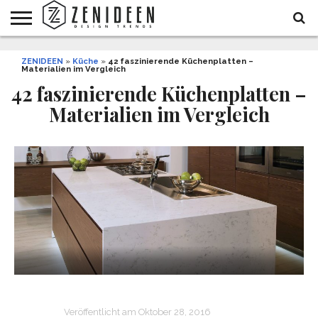
WOHNIDEEN
ZENIDEEN
INNENDESIGN
ARCHITEKTUR
GARTEN
LIFESTYLE
DEKO
DIY
STYLE
REZEPTE
GESUNDHEIT
WEIHNACHTEN
»
Küche
»
42 faszinierende Küchenplatten –
Materialien im Vergleich
UND
&
BALKON
FEIERN
42 faszinierende Küchenplatten –
Materialien im Vergleich
Veröffentlicht am
Oktober 28, 2016