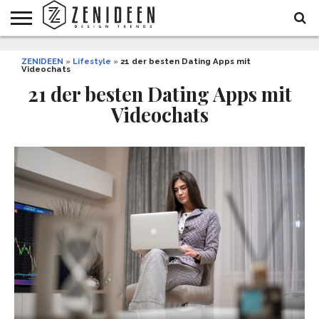
WOHNIDEEN
ZENIDEEN
INNENDESIGN
ARCHITEKTUR
GARTEN
LIFESTYLE
DEKO
DIY
STYLE
REZEPTE
GESUNDHEIT
WEIHNACHTEN
»
Lifestyle
»
21 der besten Dating Apps mit
Videochats
UND
&
BALKON
FEIERN
21 der besten Dating Apps mit
Videochats