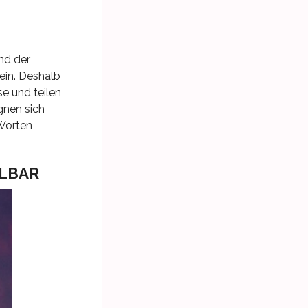
nd der
ein. Deshalb
e und teilen
gnen sich
 Worten
LLBAR