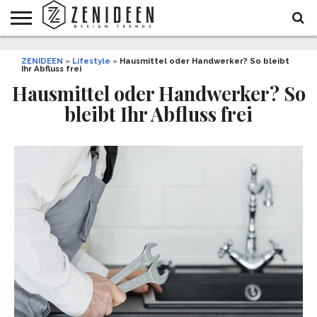
WOHNIDEEN
ZENIDEEN
INNENDESIGN
ARCHITEKTUR
GARTEN
LIFESTYLE
DEKO
DIY
STYLE
REZEPTE
GESUNDHEIT
WEIHNACHTEN
»
Lifestyle
»
Hausmittel oder Handwerker? So bleibt
Ihr Abfluss frei
UND
&
BALKON
FEIERN
Hausmittel oder Handwerker? So
bleibt Ihr Abfluss frei