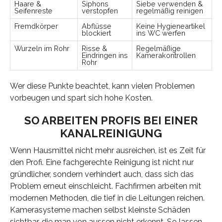
Haare &
Siphons
Siebe verwenden &
Seifenreste
verstopfen
regelmäßig reinigen
Fremdkörper
Abflüsse
Keine Hygieneartikel
blockiert
ins WC werfen
Wurzeln im Rohr
Risse &
Regelmäßige
Eindringen ins
Kamerakontrollen
Rohr
Wer diese Punkte beachtet, kann vielen Problemen
vorbeugen und spart sich hohe Kosten.
SO ARBEITEN PROFIS BEI EINER
KANALREINIGUNG
Wenn Hausmittel nicht mehr ausreichen, ist es Zeit für
den Profi. Eine fachgerechte Reinigung ist nicht nur
gründlicher, sondern verhindert auch, dass sich das
Problem erneut einschleicht. Fachfirmen arbeiten mit
modernen Methoden, die tief in die Leitungen reichen.
Kamerasysteme machen selbst kleinste Schäden
sichtbar, die man von aussen nicht erkennt. So lassen