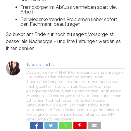
Fremdkörper im Abfluss vermeiden spart viel
Arbeit.
Bei wiederkehrenden Problemen lieber sofort
den Fachmann beauftragen.
So bleibt am Ende nur noch zu sagen: Vorsorge ist
besser als Nachsorge – und Ihre Leitungen werden es
Ihnen danken.
Nadine Jachs
Das Ziel meiner Artikel: Meine Faszination, Erfahrungen
und Liebe zu den schönen Sachen im Leben
Ihnen näher bringen. Ich schreibe immer für das, was
mich glücklich macht. Ich bin total verliebt in den
einzigartigen Möbeln, kann einen ganzen Tag in einem
Möbelgeschäft verbringen und 1000 Worte über einen
schlichten Tisch schreiben :) Eine Schokolade-
Fanatikerin bin ich auch und mein Hobby ist mit
verschiedenen Torten-Dekoration zu experimentieren.
Meine große Liebe - meine Leser mit einfachen DIY
Anleitungen zu verwöhnen!