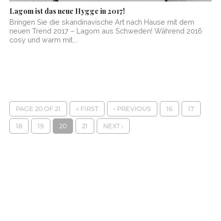
Lagom ist das neue Hygge in 2017!
Bringen Sie die skandinavische Art nach Hause mit dem
neuen Trend 2017 – Lagom aus Schweden! Während 2016
cosy und warm mit...
PAGE 20 OF 21
« FIRST
‹ PREVIOUS
16
17
18
19
20
21
NEXT ›