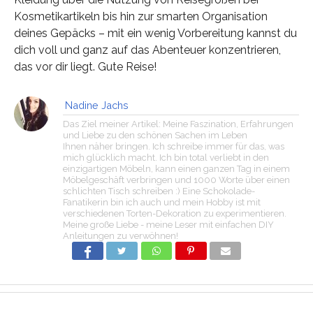
Kosmetikartikeln bis hin zur smarten Organisation
deines Gepäcks – mit ein wenig Vorbereitung kannst du
dich voll und ganz auf das Abenteuer konzentrieren,
das vor dir liegt. Gute Reise!
Nadine Jachs
Das Ziel meiner Artikel: Meine Faszination, Erfahrungen
und Liebe zu den schönen Sachen im Leben
Ihnen näher bringen. Ich schreibe immer für das, was
mich glücklich macht. Ich bin total verliebt in den
einzigartigen Möbeln, kann einen ganzen Tag in einem
Möbelgeschäft verbringen und 1000 Worte über einen
schlichten Tisch schreiben :) Eine Schokolade-
Fanatikerin bin ich auch und mein Hobby ist mit
verschiedenen Torten-Dekoration zu experimentieren.
Meine große Liebe - meine Leser mit einfachen DIY
Anleitungen zu verwöhnen!