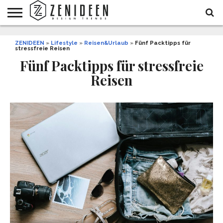
WOHNIDEEN
ZENIDEEN
INNENDESIGN
ARCHITEKTUR
GARTEN
LIFESTYLE
DEKO
DIY
STYLE
REZEPTE
GESUNDHEIT
WEIHNACHTEN
»
Lifestyle
»
Reisen&Urlaub
»
Fünf Packtipps für
stressfreie Reisen
UND
&
BALKON
FEIERN
Fünf Packtipps für stressfreie
Reisen