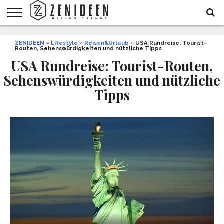
WOHNIDEEN
ZENIDEEN
INNENDESIGN
ARCHITEKTUR
GARTEN
LIFESTYLE
DEKO
DIY
STYLE
REZEPTE
GESUNDHEIT
WEIHNACHTEN
»
Lifestyle
»
Reisen&Urlaub
»
USA Rundreise: Tourist-
Routen, Sehenswürdigkeiten und nützliche Tipps
UND
&
BALKON
FEIERN
USA Rundreise: Tourist-Routen,
Sehenswürdigkeiten und nützliche
Tipps