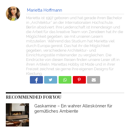
Marietta Hoffmann
Marietta ist 1997 geboren und hat gerade ihren Bachelor
in „Architektur“ an der Internationalen Hochschule,
Berlin absolviert. Ihre Leidenschaft ist Innendesign und
die Arbeit für das kreative Team von Zenideen hat ihr die
Möglichkeit gegeben, sie mit unseren Lesern
mitzuteilen. Während das Studium hat Marietta viel
durch Europa gereist. Das hat ihr die Möglichkeit
gegeben, verschiedene Architektur- und
Einrichtungsstile miteinander zu vergleichen. Die
Eindrücke von diesen Reisen finden unsere Leser oft in
ihren Artikeln. Mariettas Hobby ist Mode und in ihrer
Freizeit zeichnet sie gerne ihre eigenen Designs für
Kleidung.
RECOMMENDED FOR YOU
Gaskamine – Ein wahrer Alleskönner für
gemütliches Ambiente