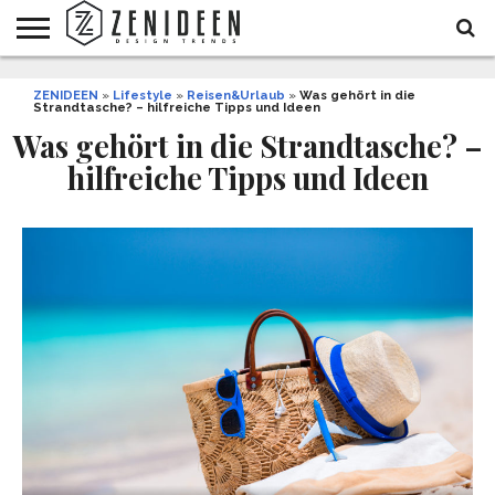
WOHNIDEEN
ZENIDEEN
INNENDESIGN
ARCHITEKTUR
GARTEN
LIFESTYLE
DEKO
DIY
STYLE
REZEPTE
GESUNDHEIT
WEIHNACHTEN
»
Lifestyle
»
Reisen&Urlaub
»
Was gehört in die
Strandtasche? – hilfreiche Tipps und Ideen
UND
&
BALKON
FEIERN
Was gehört in die Strandtasche? –
hilfreiche Tipps und Ideen