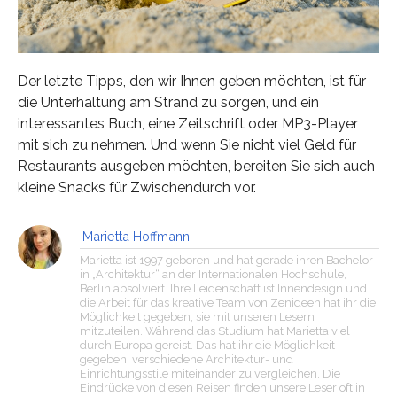
Der letzte Tipps, den wir Ihnen geben möchten, ist für
die Unterhaltung am Strand zu sorgen, und ein
interessantes Buch, eine Zeitschrift oder MP3-Player
mit sich zu nehmen. Und wenn Sie nicht viel Geld für
Restaurants ausgeben möchten, bereiten Sie sich auch
kleine Snacks für Zwischendurch vor.
Marietta Hoffmann
Marietta ist 1997 geboren und hat gerade ihren Bachelor
in „Architektur“ an der Internationalen Hochschule,
Berlin absolviert. Ihre Leidenschaft ist Innendesign und
die Arbeit für das kreative Team von Zenideen hat ihr die
Möglichkeit gegeben, sie mit unseren Lesern
mitzuteilen. Während das Studium hat Marietta viel
durch Europa gereist. Das hat ihr die Möglichkeit
gegeben, verschiedene Architektur- und
Einrichtungsstile miteinander zu vergleichen. Die
Eindrücke von diesen Reisen finden unsere Leser oft in