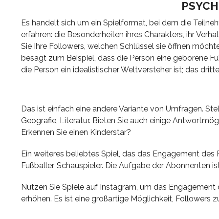
PSYCH
Es handelt sich um ein Spielformat, bei dem die Teilneh
erfahren: die Besonderheiten ihres Charakters, ihr Verha
Sie Ihre Followers, welchen Schlüssel sie öffnen möchte
besagt zum Beispiel, dass die Person eine geborene Füh
die Person ein idealistischer Weltversteher ist; das dritt
Das ist einfach eine andere Variante von Umfragen. Ste
Geografie, Literatur. Bieten Sie auch einige Antwortmögl
Erkennen Sie einen Kinderstar?
Ein weiteres beliebtes Spiel, das das Engagement des P
Fußballer, Schauspieler. Die Aufgabe der Abonnenten is
Nutzen Sie Spiele auf Instagram, um das Engagement d
erhöhen. Es ist eine großartige Möglichkeit, Followers 