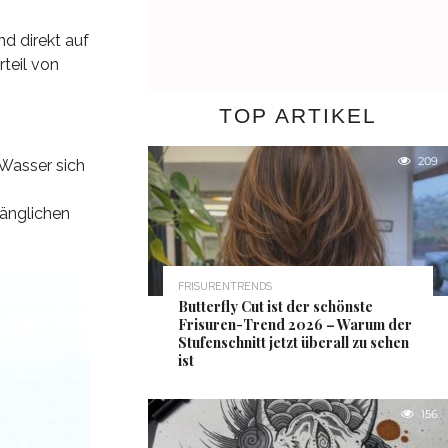
nd direkt auf
rteil von
TOP ARTIKEL
209
 Wasser sich
fänglichen
FRISURENTRENDS
Butterfly Cut ist der schönste
Frisuren-Trend 2026 – Warum der
Stufenschnitt jetzt überall zu sehen
ist
156