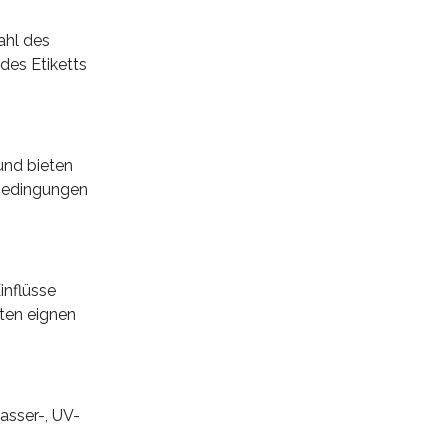
ahl des
 des Etiketts
und bieten
n Bedingungen
inflüsse
tten eignen
wasser-, UV-