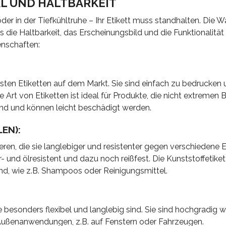
L UND HALTBARKEIT
er in der Tiefkühltruhe – Ihr Etikett muss standhalten. Die W
es die Haltbarkeit, das Erscheinungsbild und die Funktionalität
enschaften:
sten Etiketten auf dem Markt. Sie sind einfach zu bedrucken 
se Art von Etiketten ist ideal für Produkte, die nicht extreme
sind und können leicht beschädigt werden.
EN):
en, die sie langlebiger und resistenter gegen verschiedene E
- und ölresistent und dazu noch reißfest. Die Kunststoffetike
ind, wie z.B. Shampoos oder Reinigungsmittel.
ie besonders flexibel und langlebig sind. Sie sind hochgradig 
 Außenanwendungen, z.B. auf Fenstern oder Fahrzeugen.