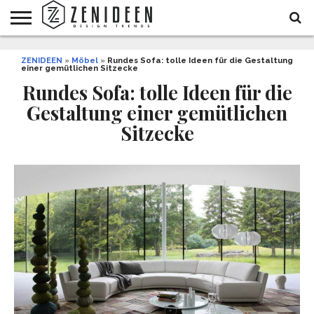
WOHNIDEEN
ZENIDEEN
INNENDESIGN
ARCHITEKTUR
GARTEN
LIFESTYLE
DEKO
DIY
STYLE
REZEPTE
GESUNDHEIT
WEIHNACHTEN
»
Möbel
»
Rundes Sofa: tolle Ideen für die Gestaltung
einer gemütlichen Sitzecke
UND
&
BALKON
FEIERN
Rundes Sofa: tolle Ideen für die
Gestaltung einer gemütlichen
Sitzecke