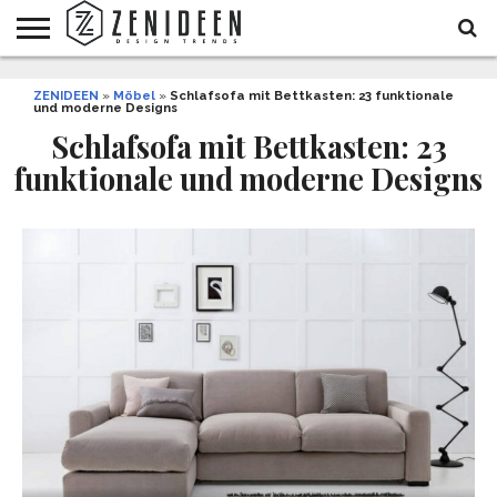
WOHNIDEEN
ZENIDEEN
INNENDESIGN
ARCHITEKTUR
GARTEN
LIFESTYLE
DEKO
DIY
STYLE
REZEPTE
GESUNDHEIT
WEIHNACHTEN
»
Möbel
»
Schlafsofa mit Bettkasten: 23 funktionale
und moderne Designs
UND
&
BALKON
FEIERN
Schlafsofa mit Bettkasten: 23
funktionale und moderne Designs