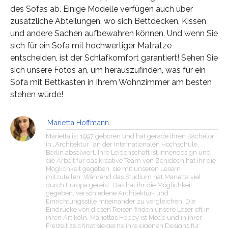
des Sofas ab. Einige Modelle verfügen auch über
zusätzliche Abteilungen, wo sich Bettdecken, Kissen
und andere Sachen aufbewahren können. Und wenn Sie
sich für ein Sofa mit hochwertiger Matratze
entscheiden, ist der Schlafkomfort garantiert! Sehen Sie
sich unsere Fotos an, um herauszufinden, was für ein
Sofa mit Bettkasten in Ihrem Wohnzimmer am besten
stehen würde!
Marietta Hoffmann
Marietta ist 1997 geboren und hat gerade ihren Bachelor
in „Architektur“ an der Internationalen Hochschule,
Berlin absolviert. Ihre Leidenschaft ist Innendesign und
die Arbeit für das kreative Team von Zenideen hat ihr die
Möglichkeit gegeben, sie mit unseren Lesern
mitzuteilen. Während das Studium hat Marietta viel
durch Europa gereist. Das hat ihr die Möglichkeit
gegeben, verschiedene Architektur- und
Einrichtungsstile miteinander zu vergleichen. Die
Eindrücke von diesen Reisen finden unsere Leser oft in
ihren Artikeln. Mariettas Hobby ist Mode und in ihrer
Freizeit zeichnet sie gerne ihre eigenen Designs für