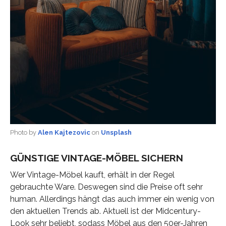
Photo by
Alen Kajtezovic
on
Unsplash
GÜNSTIGE VINTAGE-MÖBEL SICHERN
Wer Vintage-Möbel kauft, erhält in der Regel
gebrauchte Ware. Deswegen sind die Preise oft sehr
human. Allerdings hängt das auch immer ein wenig von
den aktuellen Trends ab. Aktuell ist der Midcentury-
Look sehr beliebt, sodass Möbel aus den 50er-Jahren