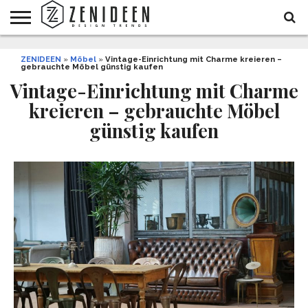
WOHNIDEEN
ZENIDEEN
INNENDESIGN
ARCHITEKTUR
GARTEN
LIFESTYLE
DEKO
DIY
STYLE
REZEPTE
GESUNDHEIT
WEIHNACHTEN
»
Möbel
»
Vintage-Einrichtung mit Charme kreieren –
gebrauchte Möbel günstig kaufen
UND
&
BALKON
FEIERN
Vintage-Einrichtung mit Charme
kreieren – gebrauchte Möbel
günstig kaufen