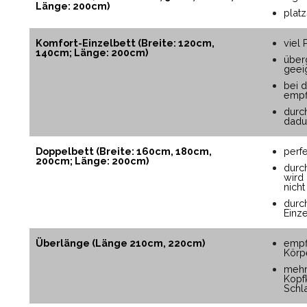
Länge: 200cm)
plat
Komfort-Einzelbett (Breite: 120cm,
viel 
140cm; Länge: 200cm)
über
geei
bei 
empf
durc
dadu
Doppelbett (Breite: 160cm, 180cm,
perf
200cm; Länge: 200cm)
durc
wird
nicht
durc
Einz
Überlänge (Länge 210cm, 220cm)
empf
Körp
mehr
Kopf
Schl