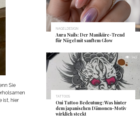
NAGELDESIGN
Aura Nails: Der Maniküre-Trend
für Nägel mit sanftem Glow
143
enn Sie
 erholsamen
TATTOOS
ist, hier
Oni Tattoo Bedeutung: Was hinter
dem japanischen Dämonen-Motiv
wirklich steckt