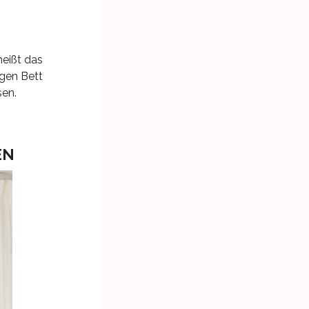
heißt das
igen Bett
sen.
N