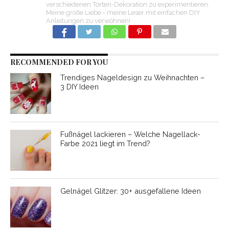
verschiedenen Torten-Dekoration zu experimentieren.
Meine große Liebe - meine Leser mit einfachen DIY
Anleitungen zu verwöhnen!
RECOMMENDED FOR YOU
Trendiges Nageldesign zu Weihnachten –
3 DIY Ideen
Fußnägel lackieren – Welche Nagellack-
Farbe 2021 liegt im Trend?
Gelnägel Glitzer: 30+ ausgefallene Ideen