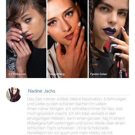
Nadine Jachs
Das Ziel meiner Artikel: Meine Faszination, Erfahrungen
und Liebe zu den schönen Sachen im Leben
Ihnen näher bringen. Ich schreibe immer für das, was
mich glücklich macht. Ich bin total verliebt in den
einzigartigen Möbeln, kann einen ganzen Tag in einem
Möbelgeschäft verbringen und 1000 Worte über einen
schlichten Tisch schreiben :) Eine Schokolade-
Fanatikerin bin ich auch und mein Hobby ist mit