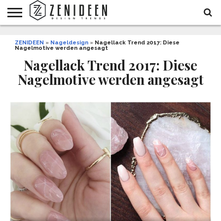
WOHNIDEEN
ZENIDEEN
INNENDESIGN
ARCHITEKTUR
GARTEN
LIFESTYLE
DEKO
DIY
STYLE
REZEPTE
GESUNDHEIT
WEIHNACHTEN
»
Nageldesign
»
Nagellack Trend 2017: Diese
Nagelmotive werden angesagt
UND
&
BALKON
FEIERN
Nagellack Trend 2017: Diese
Nagelmotive werden angesagt