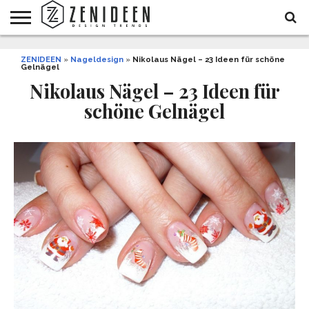
WOHNIDEEN
ZENIDEEN
INNENDESIGN
ARCHITEKTUR
GARTEN
LIFESTYLE
DEKO
DIY
STYLE
REZEPTE
GESUNDHEIT
WEIHNACHTEN
»
Nageldesign
»
Nikolaus Nägel – 23 Ideen für schöne
Gelnägel
UND
&
BALKON
FEIERN
Nikolaus Nägel – 23 Ideen für
schöne Gelnägel