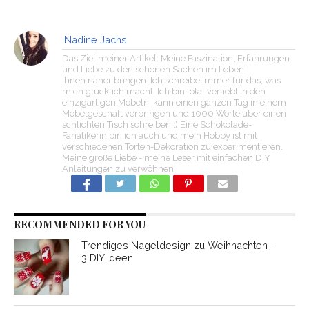
Nadine Jachs
Das Ziel meiner Artikel: Meine Faszination, Erfahrungen
und Liebe zu den schönen Sachen im Leben
Ihnen näher bringen. Ich schreibe immer für das, was
mich glücklich macht. Ich bin total verliebt in den
einzigartigen Möbeln, kann einen ganzen Tag in einem
Möbelgeschäft verbringen und 1000 Worte über einen
schlichten Tisch schreiben :) Eine Schokolade-
Fanatikerin bin ich auch und mein Hobby ist mit
verschiedenen Torten-Dekoration zu experimentieren.
Meine große Liebe - meine Leser mit einfachen DIY
Anleitungen zu verwöhnen!
RECOMMENDED FOR YOU
Trendiges Nageldesign zu Weihnachten –
3 DIY Ideen