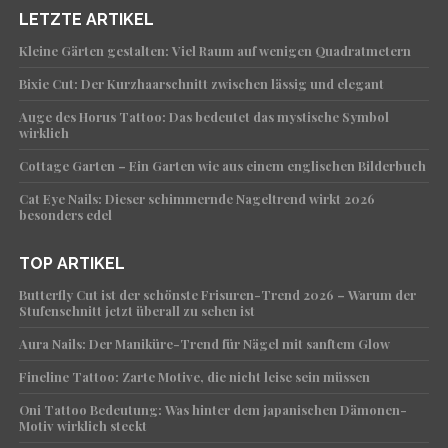
LETZTE ARTIKEL
Kleine Gärten gestalten: Viel Raum auf wenigen Quadratmetern
Bixie Cut: Der Kurzhaarschnitt zwischen lässig und elegant
Auge des Horus Tattoo: Das bedeutet das mystische Symbol
wirklich
Cottage Garten – Ein Garten wie aus einem englischen Bilderbuch
Cat Eye Nails: Dieser schimmernde Nageltrend wirkt 2026
besonders edel
TOP ARTIKEL
Butterfly Cut ist der schönste Frisuren-Trend 2026 – Warum der
Stufenschnitt jetzt überall zu sehen ist
Aura Nails: Der Maniküre-Trend für Nägel mit sanftem Glow
Fineline Tattoo: Zarte Motive, die nicht leise sein müssen
Oni Tattoo Bedeutung: Was hinter dem japanischen Dämonen-
Motiv wirklich steckt