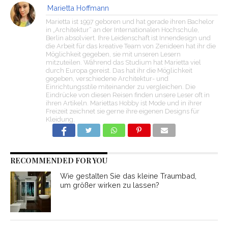
Marietta Hoffmann
Marietta ist 1997 geboren und hat gerade ihren Bachelor
in „Architektur“ an der Internationalen Hochschule,
Berlin absolviert. Ihre Leidenschaft ist Innendesign und
die Arbeit für das kreative Team von Zenideen hat ihr die
Möglichkeit gegeben, sie mit unseren Lesern
mitzuteilen. Während das Studium hat Marietta viel
durch Europa gereist. Das hat ihr die Möglichkeit
gegeben, verschiedene Architektur- und
Einrichtungsstile miteinander zu vergleichen. Die
Eindrücke von diesen Reisen finden unsere Leser oft in
ihren Artikeln. Mariettas Hobby ist Mode und in ihrer
Freizeit zeichnet sie gerne ihre eigenen Designs für
Kleidung.
RECOMMENDED FOR YOU
Wie gestalten Sie das kleine Traumbad,
um größer wirken zu lassen?