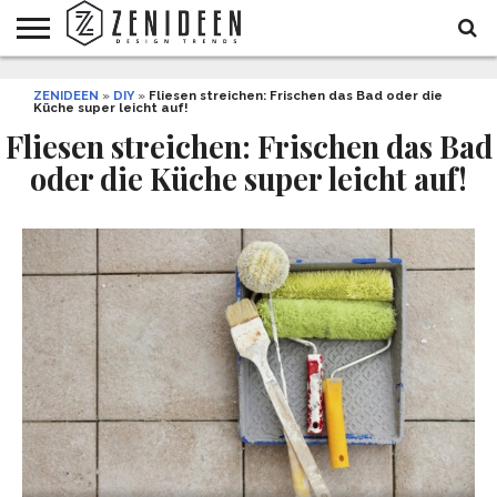
WOHNIDEEN
ZENIDEEN
INNENDESIGN
ARCHITEKTUR
GARTEN
LIFESTYLE
DEKO
DIY
STYLE
REZEPTE
GESUNDHEIT
WEIHNACHTEN
»
DIY
»
Fliesen streichen: Frischen das Bad oder die
Küche super leicht auf!
UND
&
BALKON
FEIERN
Fliesen streichen: Frischen das Bad
oder die Küche super leicht auf!