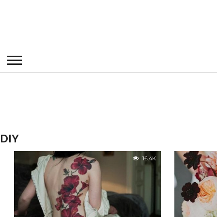
DIY
16.4K