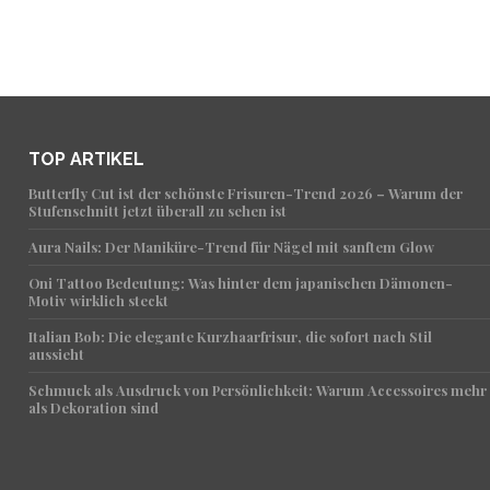
TOP ARTIKEL
Butterfly Cut ist der schönste Frisuren-Trend 2026 – Warum der
Stufenschnitt jetzt überall zu sehen ist
Aura Nails: Der Maniküre-Trend für Nägel mit sanftem Glow
Oni Tattoo Bedeutung: Was hinter dem japanischen Dämonen-
Motiv wirklich steckt
Italian Bob: Die elegante Kurzhaarfrisur, die sofort nach Stil
aussieht
Schmuck als Ausdruck von Persönlichkeit: Warum Accessoires mehr
als Dekoration sind