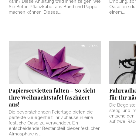
kann? Diese Anleitung wird Ihnen zeigen, wie
Erholung, so
Sie Beton Pflanzkübel aus Band und Pappe
Oase, die du
machen können. Dieses...
einem...
179.3K
Papierservietten falten – So sieht
Fahrradha
Ihre Weihnachtstafel fasziniert
für Ihr nä
aus!
Die Begeiste
stetig, und
Die bevorstehenden Feiertage bieten die
entscheiden 
perfekte Gelegenheit, Ihr Zuhause in eine
auf zwei Räd
festliche Oase zu verwandeln. Ein
entscheidender Bestandteil dieser festlichen
Atmosphäre ist...