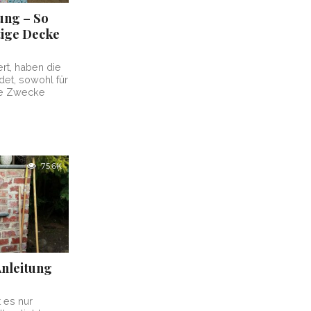
ung – So
tige Decke
rt, haben die
et, sowohl für
ive Zwecke
75.6K
Anleitung
 es nur