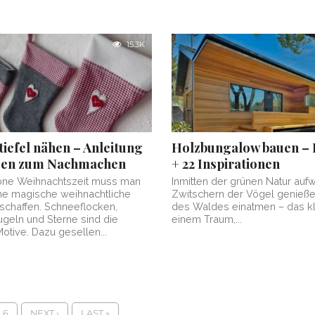
15.3K
tiefel nähen – Anleitung
Holzbungalow bauen – 
deen zum Nachmachen
+ 22 Inspirationen
höne Weihnachtszeit muss man
Inmitten der grünen Natur auf
ne magische weihnachtliche
Zwitschern der Vögel genieße
chaffen. Schneeflocken,
des Waldes einatmen – das kl
geln und Sterne sind die
einem Traum,...
otive. Dazu gesellen...
6
NEXT ›
LAST »