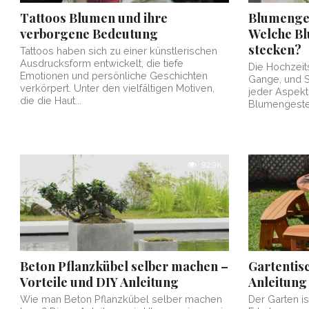
Tattoos Blumen und ihre
Blumenges
verborgene Bedeutung
Welche Bl
stecken?
Tattoos haben sich zu einer künstlerischen
Ausdrucksform entwickelt, die tiefe
Die Hochzeit
Emotionen und persönliche Geschichten
Gange, und S
verkörpert. Unter den vielfältigen Motiven,
jeder Aspekt 
die die Haut...
Blumengestec
92.9K
Beton Pflanzkübel selber machen –
Gartentis
Vorteile und DIY Anleitung
Anleitung
Wie man Beton Pflanzkübel selber machen
Der Garten is