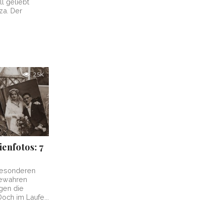
l geliebt
za. Der
2.5K
ienfotos: 7
besonderen
bewahren
gen die
och im Laufe...