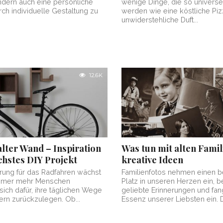
ndern auch eine persönliche
wenige Dinge, die so universel
rch individuelle Gestaltung zu
werden wie eine köstliche Piz
unwiderstehliche Duft...
12.6K
lter Wand – Inspiration
Was tun mit alten Famil
chstes DIY Projekt
kreative Ideen
rung für das Radfahren wächst
Familienfotos nehmen einen 
 immer mehr Menschen
Platz in unseren Herzen ein, 
sich dafür, ihre täglichen Wege
geliebte Erinnerungen und fan
ern zurückzulegen. Ob...
Essenz unserer Liebsten ein. D