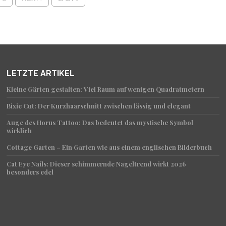
LETZTE ARTIKEL
Kleine Gärten gestalten: Viel Raum auf wenigen Quadratmetern
Bixie Cut: Der Kurzhaarschnitt zwischen lässig und elegant
Auge des Horus Tattoo: Das bedeutet das mystische Symbol
wirklich
Cottage Garten – Ein Garten wie aus einem englischen Bilderbuch
Cat Eye Nails: Dieser schimmernde Nageltrend wirkt 2026
besonders edel