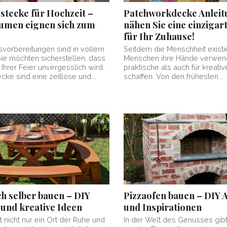
tecke für Hochzeit –
Patchworkdecke Anleit
umen eignen sich zum
nähen Sie eine einzigar
für Ihr Zuhause!
svorbereitungen sind in vollem
Seitdem die Menschheit existie
ie möchten sicherstellen, dass
Menschen ihre Hände verwend
Ihrer Feier unvergesslich wird.
praktische als auch für kreat
ke sind eine zeitlose und...
schaffen. Von den frühesten...
87.1K
ch selber bauen – DIY
Pizzaofen bauen – DIY 
 und kreative Ideen
und Inspirationen
t nicht nur ein Ort der Ruhe und
In der Welt des Genusses gibt