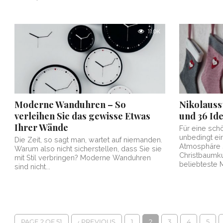
11.0K
Moderne Wanduhren – So
Nikolauss
verleihen Sie das gewisse Etwas
und 36 I
Ihrer Wände
Für eine sc
unbedingt ei
Die Zeit, so sagt man, wartet auf niemanden.
Atmosphäre s
Warum also nicht sicherstellen, dass Sie sie
Christbaumku
mit Stil verbringen? Moderne Wanduhren
beliebteste M
sind nicht...
PAGE 2 OF 51
‹ PREVIOUS
1
2
3
4
5