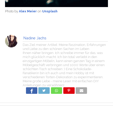
Photo by
Alex Meier
on
Unsplash
Nadine Jachs
Das Ziel meiner Artikel: Meine Faszination, Erfahrungen
und Liebe zu den schönen Sachen im Leben
Ihnen näher bringen. Ich schreibe immer für das, was
mich glücklich macht. Ich bin total verliebt in den
einzigartigen Möbeln, kann einen ganzen Tag in einem
Möbelgeschäft verbringen und 1000 Worte über einen
schlichten Tisch schreiben :) Eine Schokolade-
Fanatikerin bin ich auch und mein Hobby ist mit
verschiedenen Torten-Dekoration zu experimentieren.
Meine große Liebe - meine Leser mit einfachen DIY
Anleitungen zu verwöhnen!