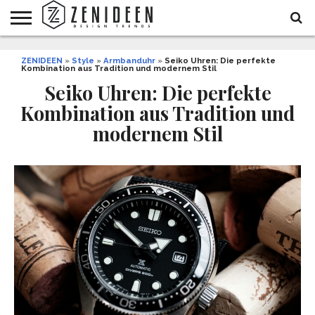
WOHNIDEEN
ZENIDEEN
INNENDESIGN
ARCHITEKTUR
GARTEN
LIFESTYLE
DEKO
DIY
STYLE
REZEPTE
GESUNDHEIT
WEIHNACHTEN
»
Style
»
Armbanduhr
»
Seiko Uhren: Die perfekte
Kombination aus Tradition und modernem Stil
UND
&
BALKON
FEIERN
Seiko Uhren: Die perfekte
Kombination aus Tradition und
modernem Stil