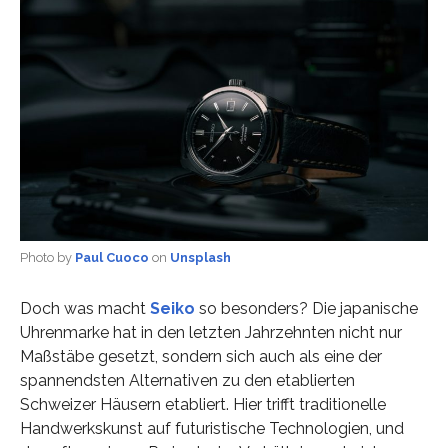
Photo by
Paul Cuoco
on
Unsplash
Doch was macht
Seiko
so besonders? Die japanische
Uhrenmarke hat in den letzten Jahrzehnten nicht nur
Maßstäbe gesetzt, sondern sich auch als eine der
spannendsten Alternativen zu den etablierten
Schweizer Häusern etabliert. Hier trifft traditionelle
Handwerkskunst auf futuristische Technologien, und