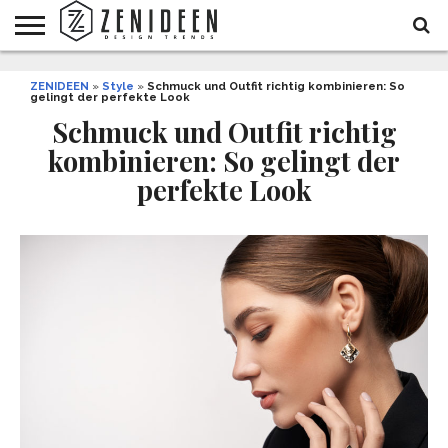
WOHNIDEEN
ZENIDEEN
INNENDESIGN
ARCHITEKTUR
GARTEN
LIFESTYLE
DEKO
DIY
STYLE
REZEPTE
GESUNDHEIT
WEIHNACHTEN
»
Style
»
Schmuck und Outfit richtig kombinieren: So
gelingt der perfekte Look
UND
&
BALKON
FEIERN
Schmuck und Outfit richtig
kombinieren: So gelingt der
perfekte Look