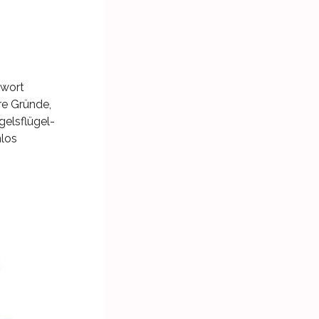
twort
re Gründe,
gelsflügel-
nlos