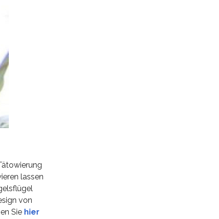
 Tätowierung
ieren lassen
gelsflügel
esign von
nen Sie
hier