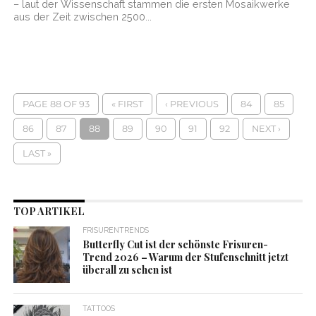
– laut der Wissenschaft stammen die ersten Mosaikwerke
aus der Zeit zwischen 2500...
PAGE 88 OF 93
« FIRST
‹ PREVIOUS
84
85
86
87
88
89
90
91
92
NEXT ›
LAST »
TOP ARTIKEL
FRISURENTRENDS
Butterfly Cut ist der schönste Frisuren-
Trend 2026 – Warum der Stufenschnitt jetzt
überall zu sehen ist
TATTOOS