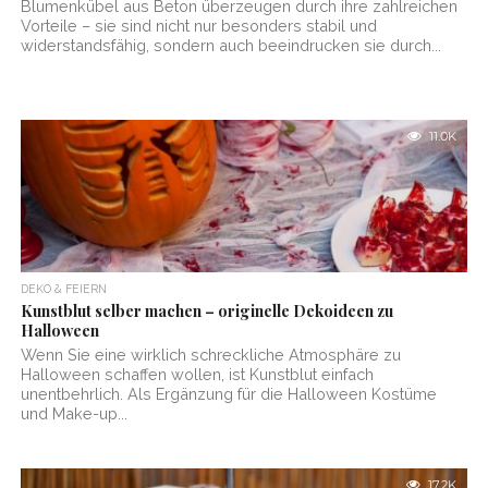
Blumenkübel aus Beton überzeugen durch ihre zahlreichen
Vorteile – sie sind nicht nur besonders stabil und
widerstandsfähig, sondern auch beeindrucken sie durch...
11.0K
DEKO & FEIERN
Kunstblut selber machen – originelle Dekoideen zu
Halloween
Wenn Sie eine wirklich schreckliche Atmosphäre zu
Halloween schaffen wollen, ist Kunstblut einfach
unentbehrlich. Als Ergänzung für die Halloween Kostüme
und Make-up...
17.2K