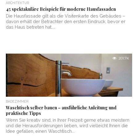
ARCHITEKTUR
45 spektakuläre Beispiele für moderne Hausfassaden
Die Hausfassade gilt als die Visitenkarte des Gebäudes –
davon erhält der Betrachter den ersten Eindruck, bevor er
das Haus betreten hat....
201.7K
BADEZIMMER
Waschtisch selber bauen – ausführliche Anleitung und
praktische Tipps
Wenn Sie kreativ sind, in Ihrer Freizeit gerne etwas meistern
und die Herausforderungen lieben, wird vielleicht Ihnen die
Idee gefallen, einen Waschtisch...