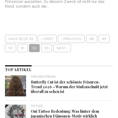
Prinzessin aussehen. Zu diesem Zweck ist nicht nur das
Kleid, sondern auch die...
PAGE 92 OF 93
« FIRST
‹ PREVIOUS
88
89
90
91
92
93
NEXT ›
TOP ARTIKEL
FRISURENTRENDS
Butterfly Cut ist der schönste Frisuren-
Trend 2026 – Warum der Stufenschnitt jetzt
überall zu sehen ist
TATTOOS
Oni Tattoo Bedeutung: Was hinter dem
japanischen Dämonen-Motiv wirklich