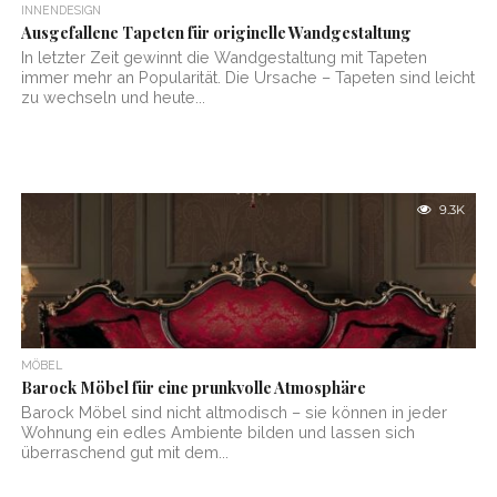
INNENDESIGN
Ausgefallene Tapeten für originelle Wandgestaltung
In letzter Zeit gewinnt die Wandgestaltung mit Tapeten
immer mehr an Popularität. Die Ursache – Tapeten sind leicht
zu wechseln und heute...
9.3K
MÖBEL
Barock Möbel für eine prunkvolle Atmosphäre
Barock Möbel sind nicht altmodisch – sie können in jeder
Wohnung ein edles Ambiente bilden und lassen sich
überraschend gut mit dem...