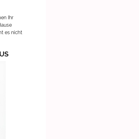
en Ihr
Hause
t es nicht
AUS