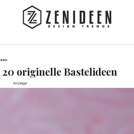
deen
20 originelle Bastelideen
Anzeige