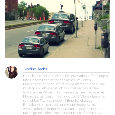
Nadine Jachs
Das Ziel meiner Artikel: Meine Faszination, Erfahrungen
und Liebe zu den schönen Sachen im Leben
Ihnen näher bringen. Ich schreibe immer für das, was
mich glücklich macht. Ich bin total verliebt in den
einzigartigen Möbeln, kann einen ganzen Tag in einem
Möbelgeschäft verbringen und 1000 Worte über einen
schlichten Tisch schreiben :) Eine Schokolade-
Fanatikerin bin ich auch und mein Hobby ist mit
verschiedenen Torten-Dekoration zu experimentieren.
Meine große Liebe - meine Leser mit einfachen DIY