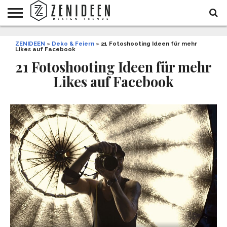
WOHNIDEEN
ZENIDEEN
INNENDESIGN
ARCHITEKTUR
GARTEN
LIFESTYLE
DEKO
DIY
STYLE
REZEPTE
GESUNDHEIT
WEIHNACHTEN
»
Deko & Feiern
»
21 Fotoshooting Ideen für mehr
Likes auf Facebook
UND
&
BALKON
FEIERN
21 Fotoshooting Ideen für mehr
Likes auf Facebook