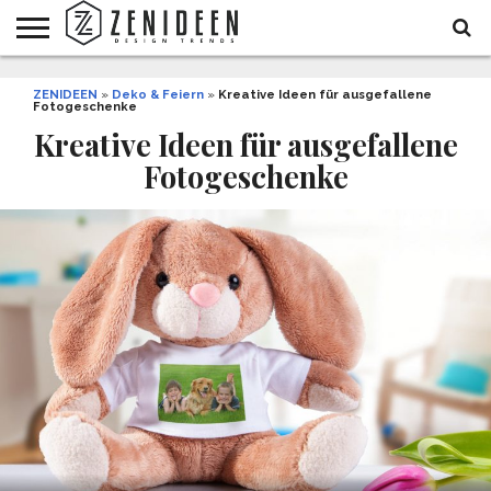
WOHNIDEEN
ZENIDEEN
INNENDESIGN
ARCHITEKTUR
GARTEN
LIFESTYLE
DEKO
DIY
STYLE
REZEPTE
GESUNDHEIT
WEIHNACHTEN
»
Deko & Feiern
»
Kreative Ideen für ausgefallene
Fotogeschenke
UND
&
BALKON
FEIERN
Kreative Ideen für ausgefallene
Fotogeschenke