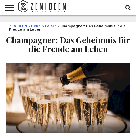
WOHNIDEEN
ZENIDEEN
INNENDESIGN
ARCHITEKTUR
GARTEN
LIFESTYLE
DEKO
DIY
STYLE
REZEPTE
GESUNDHEIT
WEIHNACHTEN
»
Deko & Feiern
»
Champagner: Das Geheimnis für die
Freude am Leben
UND
&
BALKON
FEIERN
Champagner: Das Geheimnis für
die Freude am Leben