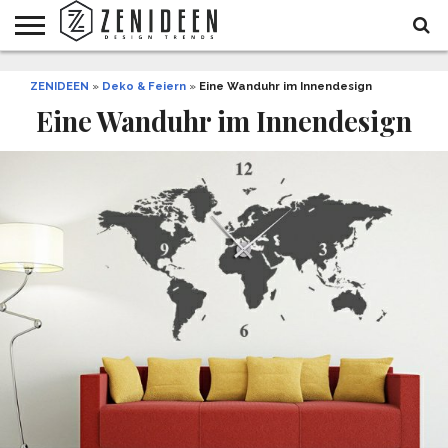
WOHNIDEEN
ZENIDEEN
INNENDESIGN
ARCHITEKTUR
GARTEN
LIFESTYLE
DEKO
DIY
STYLE
REZEPTE
GESUNDHEIT
WEIHNACHTEN
»
Deko & Feiern
»
Eine Wanduhr im Innendesign
UND
&
Eine Wanduhr im Innendesign
BALKON
FEIERN