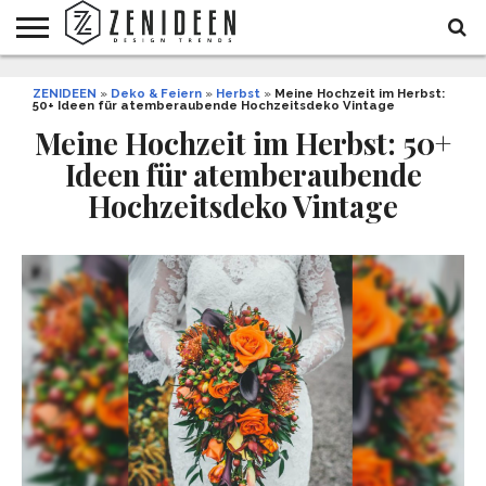
WOHNIDEEN
ZENIDEEN
INNENDESIGN
ARCHITEKTUR
GARTEN
LIFESTYLE
DEKO
DIY
STYLE
REZEPTE
GESUNDHEIT
WEIHNACHTEN
»
Deko & Feiern
»
Herbst
»
Meine Hochzeit im Herbst:
50+ Ideen für atemberaubende Hochzeitsdeko Vintage
UND
&
BALKON
FEIERN
Meine Hochzeit im Herbst: 50+
Ideen für atemberaubende
Hochzeitsdeko Vintage