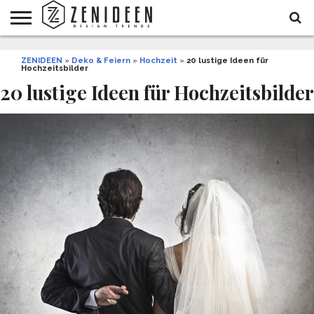
WOHNIDEEN
ZENIDEEN
INNENDESIGN
ARCHITEKTUR
GARTEN
LIFESTYLE
DEKO
DIY
STYLE
REZEPTE
GESUNDHEIT
WEIHNACHTEN
»
Deko & Feiern
»
Hochzeit
»
20 lustige Ideen für
Hochzeitsbilder
UND
&
BALKON
FEIERN
20 lustige Ideen für Hochzeitsbilder