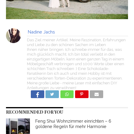
Nadine Jachs
Das Ziel meiner Artikel: Meine Faszination, Erfahrungen
und Liebe zu den schönen Sachen im Leben
Ihnen näher bringen. Ich schreibe immer für das, was
mich glücklich macht. Ich bin total verliebt in den
einzigartigen Möbeln, kann einen ganzen Tag in einem
Möbelgeschäft verbringen und 1000 Worte über einen
schlichten Tisch schreiben :) Eine Schokolade-
Fanatikerin bin ich auch und mein Hobby ist mit
verschiedenen Torten-Dekoration zu experimentieren.
Meine große Liebe - meine Leser mit einfachen DIY
Anleitungen zu verwöhnen!
RECOMMENDED FOR YOU
Feng Shui Wohnzimmer einrichten – 6
goldene Regeln für mehr Harmonie