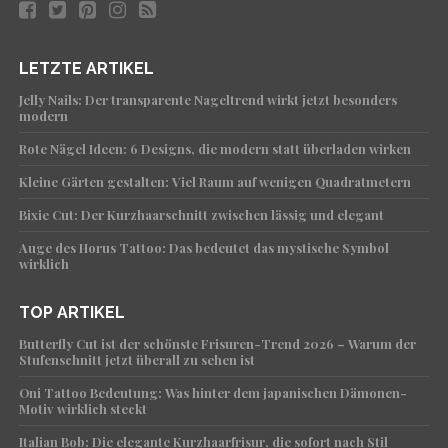
LETZTE ARTIKEL
Jelly Nails: Der transparente Nageltrend wirkt jetzt besonders
modern
Rote Nägel Ideen: 6 Designs, die modern statt überladen wirken
Kleine Gärten gestalten: Viel Raum auf wenigen Quadratmetern
Bixie Cut: Der Kurzhaarschnitt zwischen lässig und elegant
Auge des Horus Tattoo: Das bedeutet das mystische Symbol
wirklich
TOP ARTIKEL
Butterfly Cut ist der schönste Frisuren-Trend 2026 – Warum der
Stufenschnitt jetzt überall zu sehen ist
Oni Tattoo Bedeutung: Was hinter dem japanischen Dämonen-
Motiv wirklich steckt
Italian Bob: Die elegante Kurzhaarfrisur, die sofort nach Stil