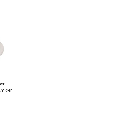
nen
um der