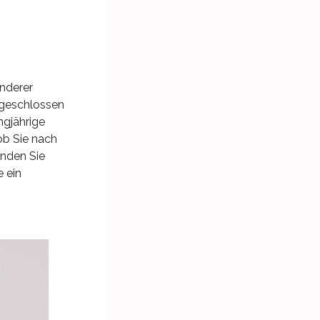
onderer
 geschlossen
ngjährige
ob Sie nach
inden Sie
 ein