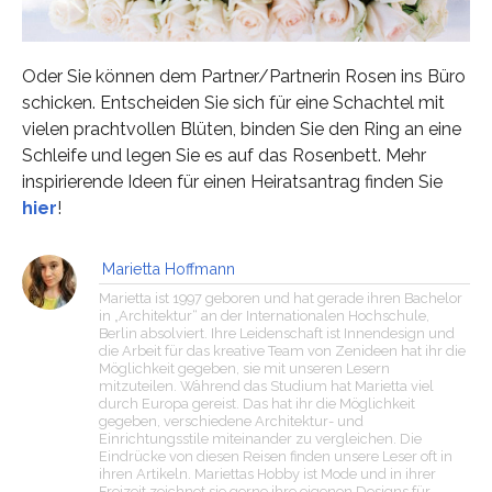
Oder Sie können dem Partner/Partnerin Rosen ins Büro
schicken. Entscheiden Sie sich für eine Schachtel mit
vielen prachtvollen Blüten, binden Sie den Ring an eine
Schleife und legen Sie es auf das Rosenbett. Mehr
inspirierende Ideen für einen Heiratsantrag finden Sie
hier
!
Marietta Hoffmann
Marietta ist 1997 geboren und hat gerade ihren Bachelor
in „Architektur“ an der Internationalen Hochschule,
Berlin absolviert. Ihre Leidenschaft ist Innendesign und
die Arbeit für das kreative Team von Zenideen hat ihr die
Möglichkeit gegeben, sie mit unseren Lesern
mitzuteilen. Während das Studium hat Marietta viel
durch Europa gereist. Das hat ihr die Möglichkeit
gegeben, verschiedene Architektur- und
Einrichtungsstile miteinander zu vergleichen. Die
Eindrücke von diesen Reisen finden unsere Leser oft in
ihren Artikeln. Mariettas Hobby ist Mode und in ihrer
Freizeit zeichnet sie gerne ihre eigenen Designs für