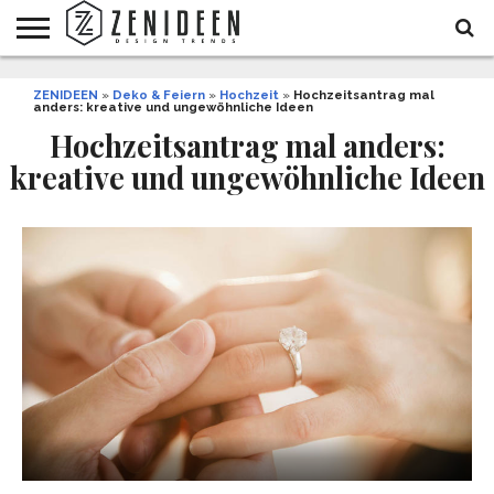
WOHNIDEEN
ZENIDEEN
INNENDESIGN
ARCHITEKTUR
GARTEN
LIFESTYLE
DEKO
DIY
STYLE
REZEPTE
GESUNDHEIT
WEIHNACHTEN
»
Deko & Feiern
»
Hochzeit
»
Hochzeitsantrag mal
anders: kreative und ungewöhnliche Ideen
UND
&
BALKON
FEIERN
Hochzeitsantrag mal anders:
kreative und ungewöhnliche Ideen