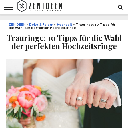
WOHNIDEEN
ZENIDEEN
INNENDESIGN
ARCHITEKTUR
GARTEN
LIFESTYLE
DEKO
DIY
STYLE
REZEPTE
GESUNDHEIT
WEIHNACHTEN
»
Deko & Feiern
»
Hochzeit
»
Trauringe: 10 Tipps für
die Wahl der perfekten Hochzeitsringe
UND
&
BALKON
FEIERN
Trauringe: 10 Tipps für die Wahl
der perfekten Hochzeitsringe