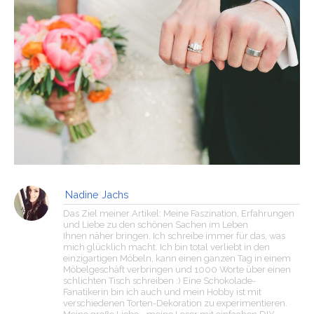
Nadine Jachs
Das Ziel meiner Artikel: Meine Faszination, Erfahrungen
und Liebe zu den schönen Sachen im Leben
Ihnen näher bringen. Ich schreibe immer für das, was
mich glücklich macht. Ich bin total verliebt in den
einzigartigen Möbeln, kann einen ganzen Tag in einem
Möbelgeschäft verbringen und 1000 Worte über einen
schlichten Tisch schreiben :) Eine Schokolade-
Fanatikerin bin ich auch und mein Hobby ist mit
verschiedenen Torten-Dekoration zu experimentieren.