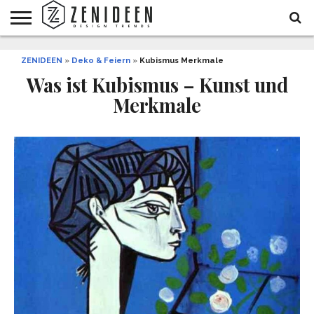
WOHNIDEEN
ZENIDEEN
INNENDESIGN
ARCHITEKTUR
GARTEN
LIFESTYLE
DEKO
DIY
STYLE
REZEPTE
GESUNDHEIT
WEIHNACHTEN
»
Deko & Feiern
»
Kubismus Merkmale
UND
&
Was ist Kubismus – Kunst und
BALKON
FEIERN
Merkmale