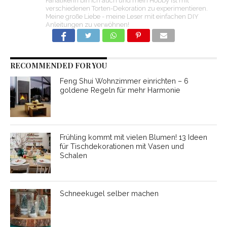
Fanatikerin bin ich auch und mein Hobby ist mit
verschiedenen Torten-Dekoration zu experimentieren.
Meine große Liebe - meine Leser mit einfachen DIY
Anleitungen zu verwöhnen!
RECOMMENDED FOR YOU
Feng Shui Wohnzimmer einrichten – 6
goldene Regeln für mehr Harmonie
Frühling kommt mit vielen Blumen! 13 Ideen
für Tischdekorationen mit Vasen und
Schalen
Schneekugel selber machen