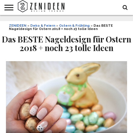
WOHNIDEEN
ZENIDEEN
INNENDESIGN
ARCHITEKTUR
GARTEN
LIFESTYLE
DEKO
DIY
STYLE
REZEPTE
GESUNDHEIT
WEIHNACHTEN
»
Deko & Feiern
»
Ostern & Frühling
»
Das BESTE
Nageldesign für Ostern 2018 + noch 23 tolle Ideen
UND
&
BALKON
FEIERN
Das BESTE Nageldesign für Ostern
2018 + noch 23 tolle Ideen