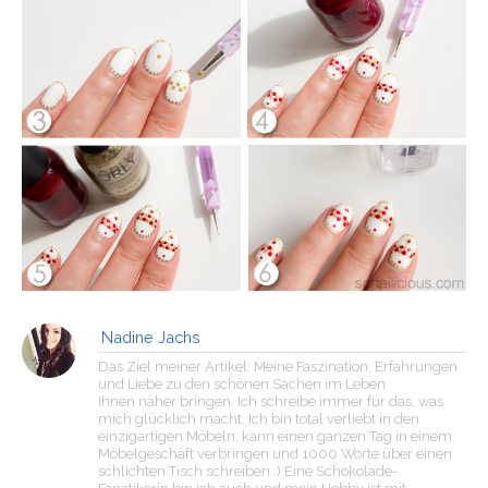
Nadine Jachs
Das Ziel meiner Artikel: Meine Faszination, Erfahrungen
und Liebe zu den schönen Sachen im Leben
Ihnen näher bringen. Ich schreibe immer für das, was
mich glücklich macht. Ich bin total verliebt in den
einzigartigen Möbeln, kann einen ganzen Tag in einem
Möbelgeschäft verbringen und 1000 Worte über einen
schlichten Tisch schreiben :) Eine Schokolade-