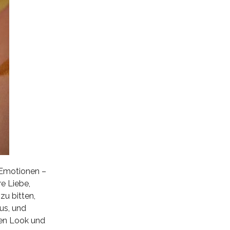
e Emotionen –
e Liebe,
u bitten,
us, und
hen Look und