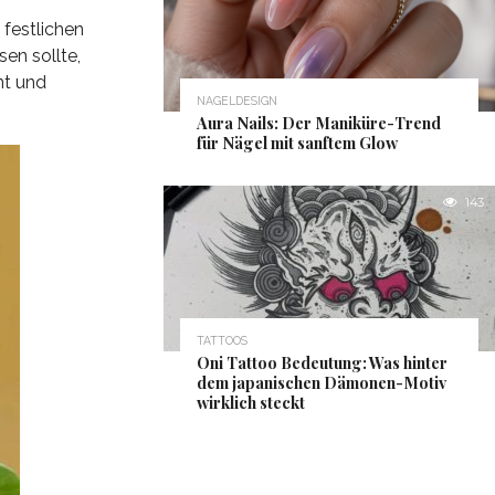
 festlichen
en sollte,
nt und
NAGELDESIGN
Aura Nails: Der Maniküre-Trend
für Nägel mit sanftem Glow
143
TATTOOS
Oni Tattoo Bedeutung: Was hinter
dem japanischen Dämonen-Motiv
wirklich steckt