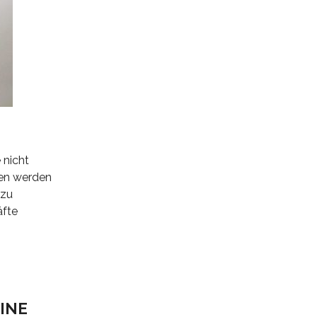
 nicht
zen werden
 zu
äfte
INE