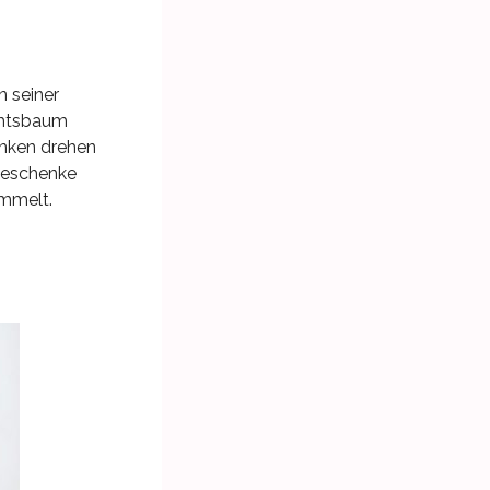
n seiner
achtsbaum
anken drehen
sgeschenke
ammelt.