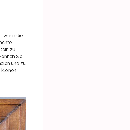
s, wenn die
machte
teln zu
 können Sie
malen und zu
 kleinen