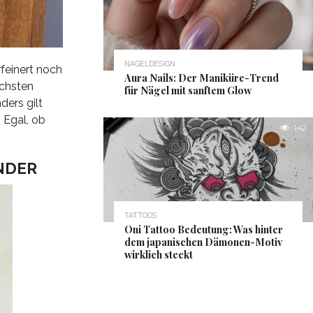
NAGELDESIGN
feinert noch
Aura Nails: Der Maniküre-Trend
achsten
für Nägel mit sanftem Glow
ers gilt
 Egal, ob
142
NDER
TATTOOS
Oni Tattoo Bedeutung: Was hinter
dem japanischen Dämonen-Motiv
wirklich steckt