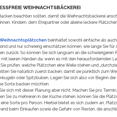
TRESSFREIE WEIHNACHTSBÄCKEREI
m Backen beachten sollten, damit die Weihnachtsbäckerei ansc
dinnen, Kindern, dem Ehepartner oder alleine leckere Plätzch
n Weihnachtsplätzchen
beinhaltet sowohl einfache als auch
sind und nur schwierig einschätzen können, wie lange Sie für
rten zurück. So können Sie sich langsam an die schwierigeren
mit leeren Händen da, wenn es mit den herausfordernden Le
 Sie prüfen, welche Plätzchen eine Weile stehen und „durchzi
llten Sie natürlich zuerst backen, damit sie pünktlich zum W
Rumkugeln oder Spitzbuben. Legen Sie sich also vor Beginn der
che Sorte backen möchten.
ie sich mit dieser Planung aber nicht. Machen Sie pro Termin,
lten Sie zu mehreren in der Küche stehen, können Sie die Plät
s eine Sorte pro Person. Hierbei bietet es sich zudem an, Plät
fwand beim Einkaufen sowie die Gefahr von Resten, die anschl