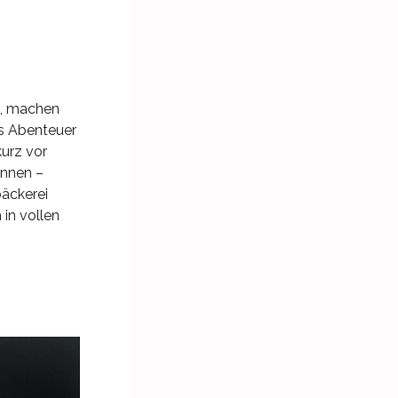
u, machen
es Abenteuer
kurz vor
önnen –
bäckerei
in vollen