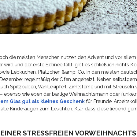
. Doch die meisten Menschen nutzen den Advent und vor allem
wird und der erste Schnee fällt, gibt es schließlich nichts Kö
owie Lebkuchen, Plätzchen &amp; Co. In den meisten deuts
m Dezember regelmäßig der Ofen angeheizt. Neben selbstge
ch Spitzbuben, Vanillekipferl, Zimtsterne und mit Streuseln v
– ebenso wie eben der bärtige Weihnachtsmann oder funkel
nem Glas gut als kleines Geschenk
für Freunde, Arbeitskol
 alle Kinderaugen zum Leuchten. Klar, dass diese liebend ger
O EINER STRESSFREIEN VORWEIHNACHTS