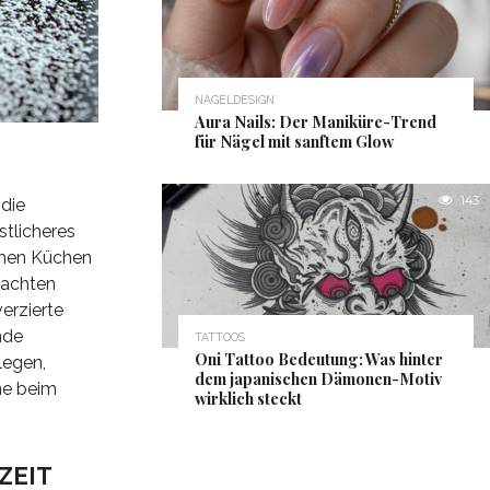
NAGELDESIGN
Aura Nails: Der Maniküre-Trend
für Nägel mit sanftem Glow
143
 die
stlicheres
chen Küchen
machten
erzierte
nde
TATTOOS
Oni Tattoo Bedeutung: Was hinter
legen,
dem japanischen Dämonen-Motiv
ne beim
wirklich steckt
ZEIT