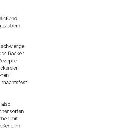
hließend
en zaubern
 schwierige
 das Backen
 Rezepte
ckereien
ehen“
eihnachtsfest
 also
zchensorten
zchen mit
ießend im