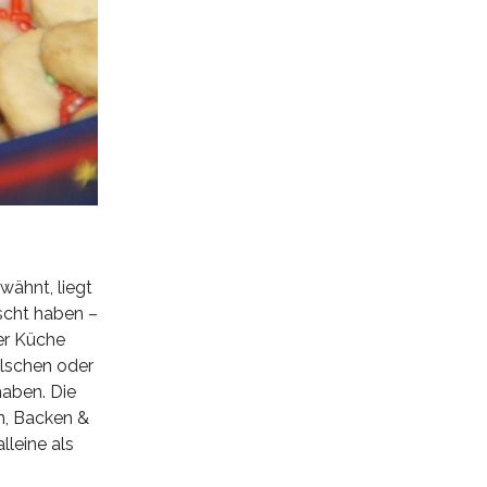
rwähnt, liegt
ascht haben –
er Küche
alschen oder
haben. Die
n, Backen &
lleine als