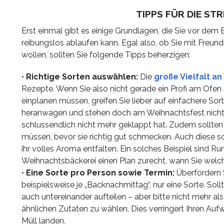
TIPPS FÜR DIE S
Erst einmal gibt es einige Grundlagen, die Sie vor de
reibungslos ablaufen kann. Egal also, ob Sie mit Freun
wollen, sollten Sie folgende Tipps beherzigen:
•
Richtige Sorten auswählen:
Die
große Vielfalt a
Rezepte. Wenn Sie also nicht gerade ein Profi am Ofen 
einplanen müssen, greifen Sie lieber auf einfachere So
heranwagen und stehen doch am Weihnachtsfest nicht 
schlussendlich nicht mehr geklappt hat. Zudem sollten
müssen, bevor sie richtig gut schmecken. Auch diese so
ihr volles Aroma entfalten. Ein solches Beispiel sind 
Weihnachtsbäckerei einen Plan zurecht, wann Sie wel
•
Eine Sorte pro Person sowie Termin:
Überfordern S
beispielsweise je „Backnachmittag“, nur eine Sorte. Sol
auch untereinander aufteilen – aber bitte nicht mehr al
ähnlichen Zutaten zu wählen. Dies verringert Ihren Au
Müll landen.