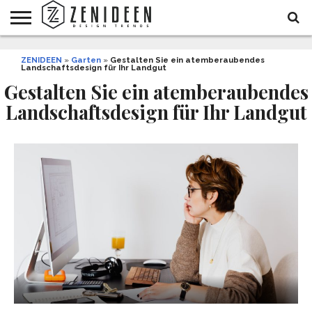
WOHNIDEEN
ZENIDEEN
INNENDESIGN
ARCHITEKTUR
GARTEN
LIFESTYLE
DEKO
DIY
STYLE
REZEPTE
GESUNDHEIT
WEIHNACHTEN
»
Garten
»
Gestalten Sie ein atemberaubendes
Landschaftsdesign für Ihr Landgut
UND
&
BALKON
FEIERN
Gestalten Sie ein atemberaubendes
Landschaftsdesign für Ihr Landgut