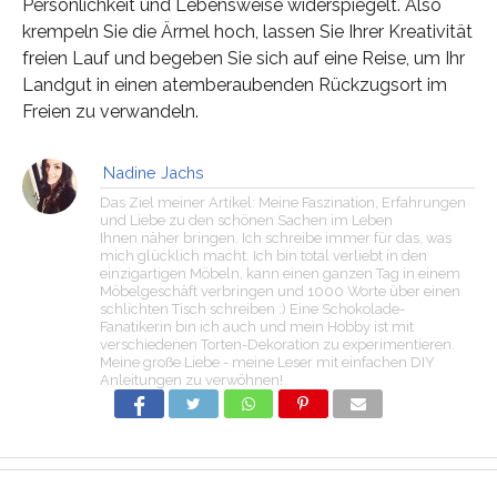
Persönlichkeit und Lebensweise widerspiegelt. Also
krempeln Sie die Ärmel hoch, lassen Sie Ihrer Kreativität
freien Lauf und begeben Sie sich auf eine Reise, um Ihr
Landgut in einen atemberaubenden Rückzugsort im
Freien zu verwandeln.
Nadine Jachs
Das Ziel meiner Artikel: Meine Faszination, Erfahrungen
und Liebe zu den schönen Sachen im Leben
Ihnen näher bringen. Ich schreibe immer für das, was
mich glücklich macht. Ich bin total verliebt in den
einzigartigen Möbeln, kann einen ganzen Tag in einem
Möbelgeschäft verbringen und 1000 Worte über einen
schlichten Tisch schreiben :) Eine Schokolade-
Fanatikerin bin ich auch und mein Hobby ist mit
verschiedenen Torten-Dekoration zu experimentieren.
Meine große Liebe - meine Leser mit einfachen DIY
Anleitungen zu verwöhnen!