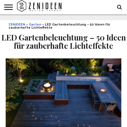
WOHNIDEEN
ZENIDEEN
INNENDESIGN
ARCHITEKTUR
GARTEN
LIFESTYLE
DEKO
DIY
STYLE
REZEPTE
GESUNDHEIT
WEIHNACHTEN
»
Garten
»
LED Gartenbeleuchtung – 50 Ideen für
zauberhafte Lichteffekte
UND
&
BALKON
FEIERN
LED Gartenbeleuchtung – 50 Ideen
für zauberhafte Lichteffekte