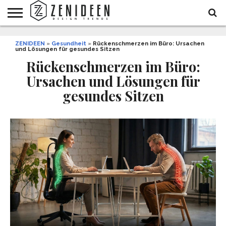
WOHNIDEEN
ZENIDEEN
INNENDESIGN
ARCHITEKTUR
GARTEN
LIFESTYLE
DEKO
DIY
STYLE
REZEPTE
GESUNDHEIT
WEIHNACHTEN
»
Gesundheit
»
Rückenschmerzen im Büro: Ursachen
und Lösungen für gesundes Sitzen
UND
&
BALKON
FEIERN
Rückenschmerzen im Büro:
Ursachen und Lösungen für
gesundes Sitzen