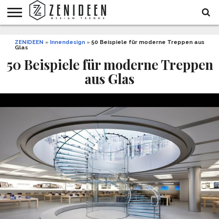
WOHNIDEEN
ZENIDEEN
INNENDESIGN
ARCHITEKTUR
GARTEN
LIFESTYLE
DEKO
DIY
STYLE
REZEPTE
GESUNDHEIT
WEIHNACHTEN
»
Innendesign
»
50 Beispiele für moderne Treppen aus
Glas
UND
&
BALKON
FEIERN
50 Beispiele für moderne Treppen
aus Glas