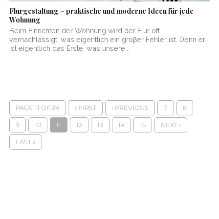
Flurgestaltung – praktische und moderne Ideen für jede
Wohnung
Beim Einrichten der Wohnung wird der Flur oft
vernachlässigt, was eigentlich ein groβer Fehler ist. Denn er
ist eigentlich das Erste, was unsere...
PAGE 11 OF 24
« FIRST
‹ PREVIOUS
7
8
9
10
11
12
13
14
15
NEXT ›
LAST »