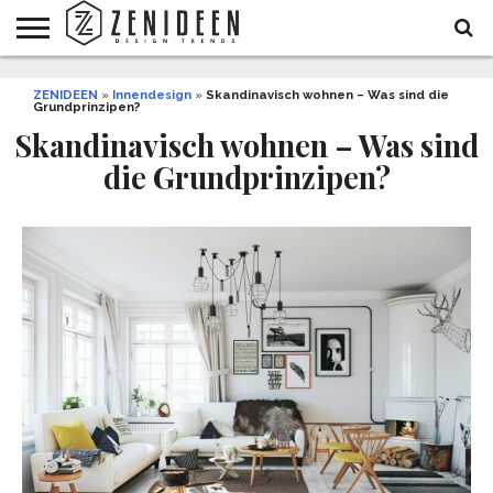
WOHNIDEEN
ZENIDEEN
INNENDESIGN
ARCHITEKTUR
GARTEN
LIFESTYLE
DEKO
DIY
STYLE
REZEPTE
GESUNDHEIT
WEIHNACHTEN
»
Innendesign
»
Skandinavisch wohnen – Was sind die
Grundprinzipen?
UND
&
BALKON
FEIERN
Skandinavisch wohnen – Was sind
die Grundprinzipen?