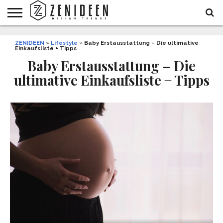
WOHNIDEEN
ZENIDEEN
INNENDESIGN
ARCHITEKTUR
GARTEN
LIFESTYLE
DEKO
DIY
STYLE
REZEPTE
GESUNDHEIT
WEIHNACHTEN
»
Lifestyle
»
Baby Erstausstattung – Die ultimative
Einkaufsliste + Tipps
UND
&
BALKON
FEIERN
Baby Erstausstattung – Die
ultimative Einkaufsliste + Tipps