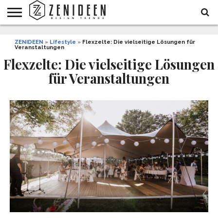
WOHNIDEEN
ZENIDEEN
INNENDESIGN
ARCHITEKTUR
GARTEN
LIFESTYLE
DEKO
DIY
STYLE
REZEPTE
GESUNDHEIT
WEIHNACHTEN
»
Lifestyle
»
Flexzelte: Die vielseitige Lösungen für
Veranstaltungen
UND
&
BALKON
FEIERN
Flexzelte: Die vielseitige Lösungen
für Veranstaltungen