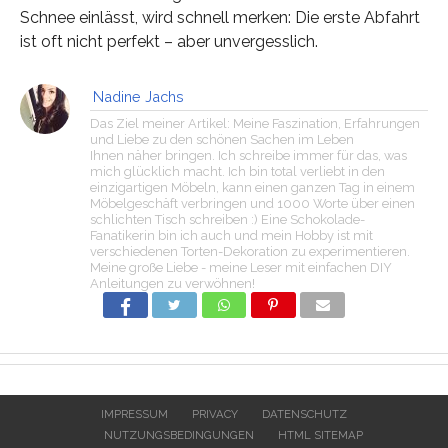
Schnee einlässt, wird schnell merken: Die erste Abfahrt
ist oft nicht perfekt – aber unvergesslich.
Nadine Jachs
Das Ziel meiner Artikel: Meine Faszination, Erfahrungen
und Liebe zu den schönen Sachen im Leben
Ihnen näher bringen. Ich schreibe immer für das, was
mich glücklich macht. Ich bin total verliebt in den
einzigartigen Möbeln, kann einen ganzen Tag in einem
Möbelgeschäft verbringen und 1000 Worte über einen
schlichten Tisch schreiben :) Eine Schokolade-
Fanatikerin bin ich auch und mein Hobby ist mit
verschiedenen Torten-Dekoration zu experimentieren.
Meine große Liebe - meine Leser mit einfachen DIY
Anleitungen zu verwöhnen!
IMPRESSUM
PRIVACY
DATENSCHUTZ
NUTZUNGSBEDINGUNGEN
HTML SITEMAP