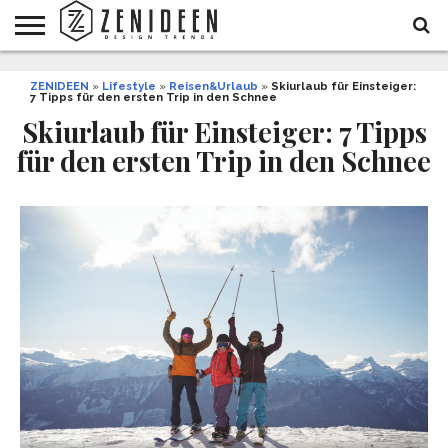
WOHNIDEEN
ZENIDEEN
INNENDESIGN
ARCHITEKTUR
GARTEN
LIFESTYLE
DEKO
DIY
STYLE
REZEPTE
GESUNDHEIT
WEIHNACHTEN
»
Lifestyle
»
Reisen&Urlaub
»
Skiurlaub für Einsteiger:
7 Tipps für den ersten Trip in den Schnee
UND
&
BALKON
FEIERN
Skiurlaub für Einsteiger: 7 Tipps
für den ersten Trip in den Schnee