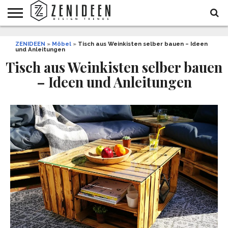
WOHNIDEEN
ZENIDEEN
INNENDESIGN
ARCHITEKTUR
GARTEN
LIFESTYLE
DEKO
DIY
STYLE
REZEPTE
GESUNDHEIT
WEIHNACHTEN
»
Möbel
»
Tisch aus Weinkisten selber bauen – Ideen
und Anleitungen
UND
&
BALKON
FEIERN
Tisch aus Weinkisten selber bauen
– Ideen und Anleitungen